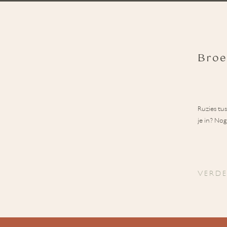
Broe
Ruzies tu
je in? No
VERDE