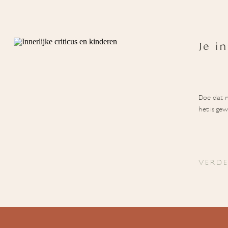
Je in
Doe dat m
het is gew
VERDE